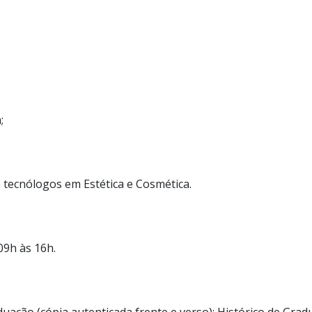
;
tecnólogos em Estética e Cosmética.
09h às 16h.
ação (cópia autenticada frente e verso); Histórico de Gradua