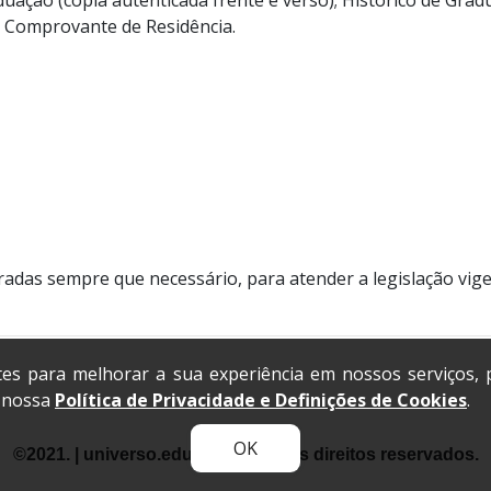
 Comprovante de Residência.
adas sempre que necessário, para atender a legislação vige
tes para melhorar a sua experiência em nossos serviços,
a nossa
Política de Privacidade e Definições de Cookies
.
OK
©2021. | universo.edu.br. | Todos os direitos reservados.