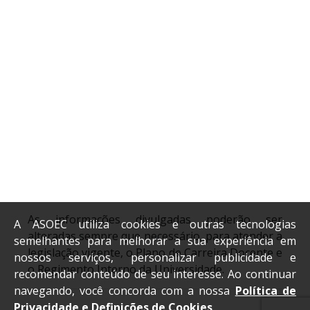
As informações divulgadas poderão ser
A ASOEC utiliza cookies e outras tecnologias
alteradas sempre que necessário, para atender a
semelhantes para melhorar a sua experiência em
legislação vigente, o Plano de Carreira Docente e
nossos serviços, personalizar publicidade e
o Regimento Interno da Universidade.
recomendar conteúdo de seu interesse. Ao continuar
navegando, você concorda com a nossa
Política de
Privacidade e Definições de Cookies
.