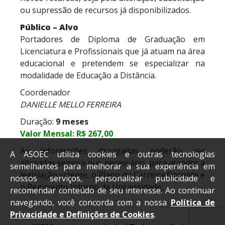
ou supressão de recursos já disponibilizados.
Público – Alvo
Portadores de Diploma de Graduação em
Licenciatura e Profissionais que já atuam na área
educacional e pretendem se especializar na
modalidade de Educação a Distância.
Coordenador
DANIELLE MELLO FERREIRA
Duração:
9 meses
Valor Mensal: R$ 267,00
As informações divulgadas poderão ser
A ASOEC utiliza cookies e outras tecnologias
alteradas sempre que necessário, para atender a
semelhantes para melhorar a sua experiência em
legislação vigente, o Plano de Carreira Docente e
nossos serviços, personalizar publicidade e
o Regimento Interno da Universidade.
recomendar conteúdo de seu interesse. Ao continuar
navegando, você concorda com a nossa
Política de
Privacidade e Definições de Cookies
.