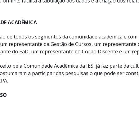
 on-line, facilita a tabulação dos dados e a criação dos rela
ADE ACADÊMICA
ção de todos os segmentos da comunidade acadêmica e com u
 um representante da Gestão de Cursos, um representante
ante do EaD, um representante do Corpo Discente e um rep
aceito pela Comunidade Acadêmica da IES, já faz parte da cult
acostumaram a participar das pesquisas o que pode ser cons
CPA.
RSO