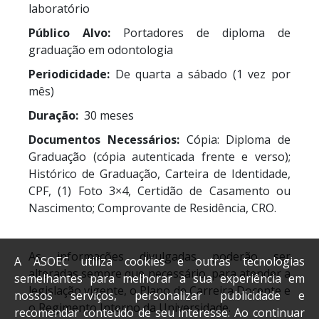
laboratório
Público Alvo:
Portadores de diploma de
graduação em odontologia
Periodicidade:
De quarta a sábado (1 vez por
mês)
Duração:
30 meses
Documentos Necessários:
Cópia: Diploma de
Graduação (cópia autenticada frente e verso);
Histórico de Graduação, Carteira de Identidade,
CPF, (1) Foto 3×4, Certidão de Casamento ou
Nascimento; Comprovante de Residência, CRO.
As informações divulgadas poderão ser
A ASOEC utiliza cookies e outras tecnologias
alteradas sempre que necessário, para atender a
semelhantes para melhorar a sua experiência em
legislação vigente, o Plano de Carreira Docente e
nossos serviços, personalizar publicidade e
o Regimento Interno da Universidade.
recomendar conteúdo de seu interesse. Ao continuar