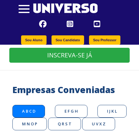
Sou Aluno
Sou Candidato
Sou Professor
INSCREVA-SE JÁ
Empresas Conveniadas
A B C D
E F G H
I J K L
M N O P
Q R S T
U V X Z