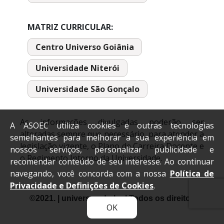
MATRIZ CURRICULAR:
Centro Universo Goiânia
Universidade Niterói
Universidade São Gonçalo
As informações divulgadas poderão ser
A ASOEC utiliza cookies e outras tecnologias
alteradas sempre que necessário, para atender a
semelhantes para melhorar a sua experiência em
legislação vigente, o Plano de Carreira Docente e
nossos serviços, personalizar publicidade e
o Regimento Interno da Universidade.
recomendar conteúdo de seu interesse. Ao continuar
navegando, você concorda com a nossa
Política de
Privacidade e Definições de Cookies
.
©2021. | universo.edu.br. | Todos os direitos
OK
reservados.