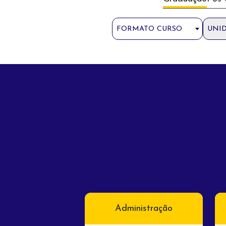
FORMATO CURSO
UNI
sicologia
Administração