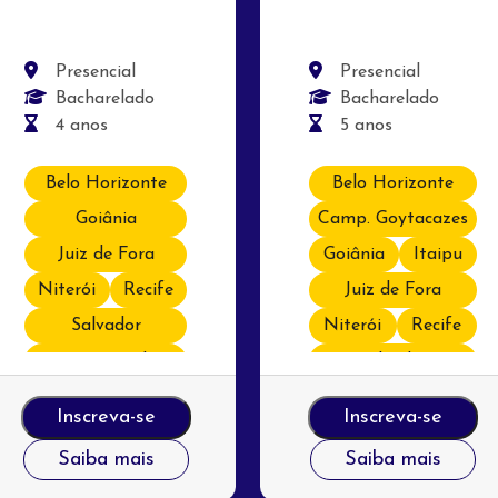
Presencial
Presencial
Bacharelado
Bacharelado
4 anos
5 anos
Belo Horizonte
Belo Horizonte
Goiânia
Camp. Goytacazes
Juiz de Fora
Goiânia
Itaipu
Niterói
Recife
Juiz de Fora
Salvador
Niterói
Recife
São Gonçalo
Salvador
São Gonçalo
Inscreva-se
Inscreva-se
Saiba mais
Saiba mais