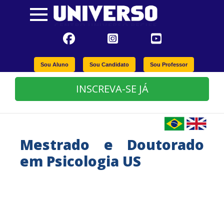
Sou Aluno
Sou Candidato
Sou Professor
INSCREVA-SE JÁ
Mestrado e Doutorado
em Psicologia US