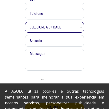
SELECIONE A UNIDADE
Concordo em receber informações e
novidades via Whatsapp, SMS ou E-
mail.
A ASOEC utiliza cookies e outras tecnologias
semelhantes para melhorar a sua experiência em
nossos serviços, personalizar publicidade e
ENVIAR!
recomendar conteúdo de seu interesse. Ao continuar